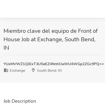
Miembro clave del equipo de Front of
House Job at Exchange, South Bend,
IN
YUxMVWZ1QlExT3U5eEZ4NnhOaWU4WGp2ZGc9PQ==
Exchange
South Bend, IN
Job Description